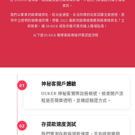
資訊。
我們以專業的娛樂城排名，從出金速度、合法持牌到玩家回饋全面檢視，提
供中立透明的娛樂城評價。想看 2025 最新的娛樂城推薦與娛樂城排名？立
即探索，讓 DUKER 成為你最可靠的線上賭場指南！
以下是DUKER 賭博客娛樂城評價認證流程 :
神秘客開戶體驗
01
DUKER 神秘客實際註冊帳號，檢查開戶流
程是否簡單透明，並確認驗證方式。
存提款速度測試
02
我們實測存款與提款速度，平均提款需時