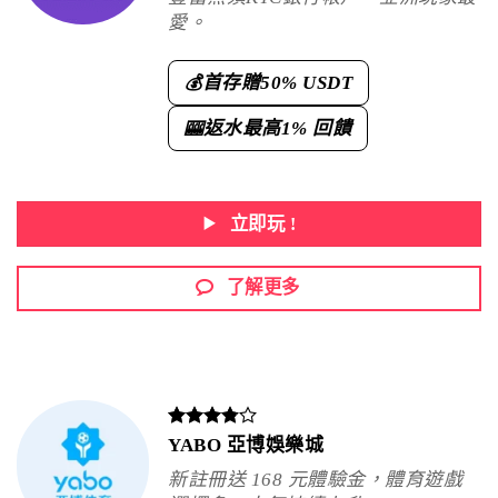
愛。
首存贈
50% USDT
💰
返水最高
1% 回饋
🎰
立即玩 !
了解更多
YABO 亞博娛樂城
新註冊送 168 元體驗金，體育遊戲