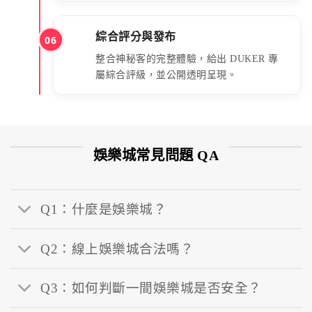
綜合評分與發布
06
整合神秘客的完整體驗，給出 DUKER 專
屬綜合評級，並公開透明呈現。
娛樂城常見問題 QA
Q1：什麼是娛樂城？
Q2：線上娛樂城合法嗎？
Q3：如何判斷一間娛樂城是否安全？