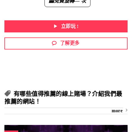
免費旋轉
— 次
🎰
立即玩 !
了解更多
有哪些值得推薦的線上賭場？介紹我們最
推薦的網站！
more