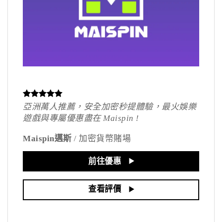
亞洲萬人推薦，安全加密秒提體驗，最火娛樂
體育
遊戲與專屬優惠盡在 Maispin !
體育
Maispin邁斯
/
加密貨幣賭場
BET
前往優惠
查看評價