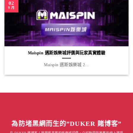
02
9 月
Maispin 邁斯娛樂城評價與玩家真實體驗
Maispin 邁斯娛樂城 2...
為防堵黑網而生的”DUKER 賭博客”
在 DUKER 賭博客！揭開最真實的娛樂城評價，介紹熱門與推薦的線上賭場