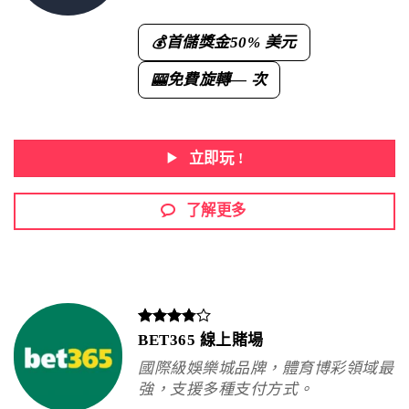
首儲獎金
50% 美元
💰
免費旋轉
— 次
🎰
立即玩 !
了解更多
BET365 線上賭場
國際級娛樂城品牌，體育博彩領域最
強，支援多種支付方式。