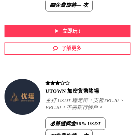
免費旋轉
— 次
🎰
立即玩 !
了解更多
UTOWN 加密貨幣賭場
主打 USDT 穩定幣，支援TRC20、
ERC20，不需銀行帳戶。
首儲獎金
50% USDT
💰