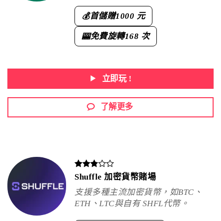
首儲贈
1000 元
💰
免費旋轉
168 次
🎰
立即玩 !
了解更多
Shuffle 加密貨幣賭場
支援多種主流加密貨幣，如BTC、
ETH、LTC與自有 SHFL代幣。