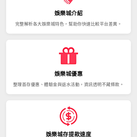
娛樂城介紹
完整解析各大娛樂城特色，幫助你快速比較平台差異。
娛樂城優惠
整理首存優惠、體驗金與返水活動，資訊透明不藏條款。
娛樂城存提款速度