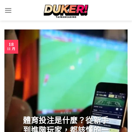
Skip
to
content
18
11 月
運彩投注
體育投注是什麼？從新手
到進階玩家，都該懂的一