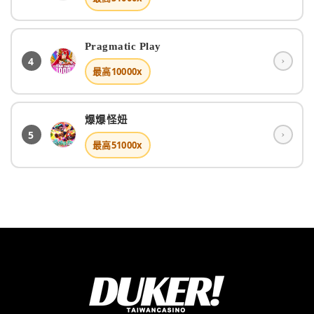
Pragmatic Play
4
›
最高
10000x
爆爆怪妞
5
›
最高
51000x