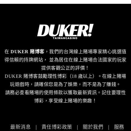
在
DUKER 賭博客
，我們的台灣線上賭場專家精心挑選值
得信賴的持牌網站， 並為居住在線上賭場合法國家的玩家
提供客觀公正的評價！
DUKER 賭博客鼓勵理性博彩（18 歲以上）。在線上賭場
玩遊戲時，請確保您是為了娛樂，而不是為了賺錢。
請務必查看賭場的使用條款以獲取最新資訊。記住要理性
博彩，享受線上賭場的樂趣！
最新消息
|
責任博彩政策
|
關於我們
|
服務