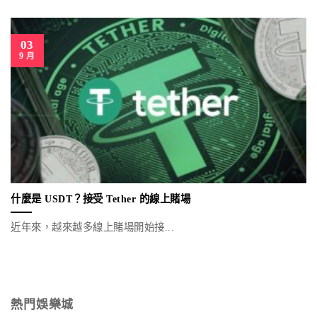
03
9 月
什麼是 USDT？接受 Tether 的線上賭場
近年來，越來越多線上賭場開始接...
熱門娛樂城