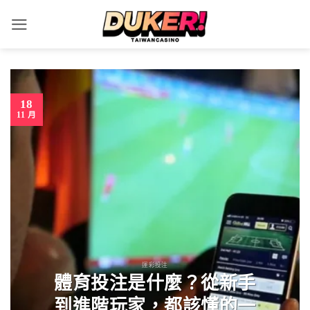
Skip
to
content
18
11 月
運彩投注
體育投注是什麼？從新手
到進階玩家，都該懂的一