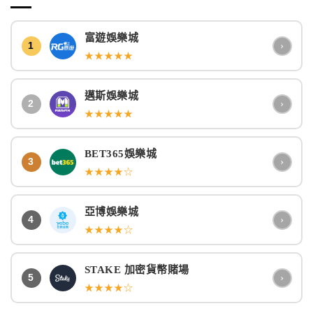
富遊娛樂城
›
1
★★★★★
邁斯娛樂城
›
2
★★★★★
BET365娛樂城
›
3
★★★★☆
亞博娛樂城
›
4
★★★★☆
STAKE 加密貨幣賭場
›
5
★★★★☆