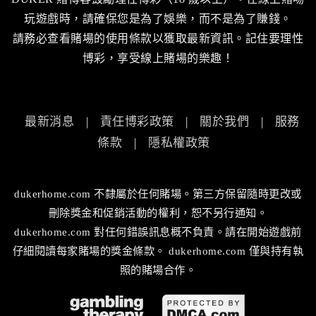
玩遊戲時，請確保您是為了娛樂，而不是為了賺錢。
請務必查看賭場的使用條款以獲取最新資訊。記住要理性
博彩，享受線上賭場的樂趣！
最新消息
|
責任博彩政策
|
關於我們
|
服務
條款
|
隱私權政策
dukerhome.com 不隸屬於任何賭場。第三方保留隨時更改或
刪除獎金和促銷活動的權利，恕不另行通知。
dukerhome.com 對任何錯誤訊息概不負責。請在開始遊戲前
仔細閱讀每家賭場的獎金條款。 dukerhome.com 僅與持有執
照的賭場合作。