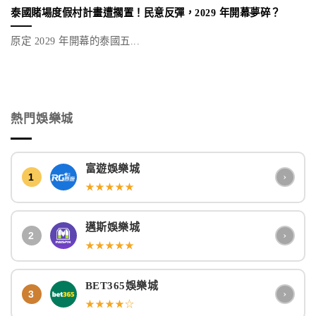
泰國賭場度假村計畫遭擱置！民意反彈，2029 年開幕夢碎？
原定 2029 年開幕的泰國五...
熱門娛樂城
富遊娛樂城
›
1
★★★★★
邁斯娛樂城
›
2
★★★★★
BET365娛樂城
›
3
★★★★☆