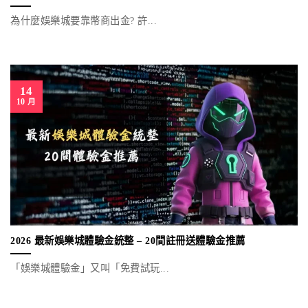
為什麼娛樂城要靠幣商出金? 許...
14
10 月
2026 最新娛樂城體驗金統整 – 20間註冊送體驗金推薦
「娛樂城體驗金」又叫「免費試玩...