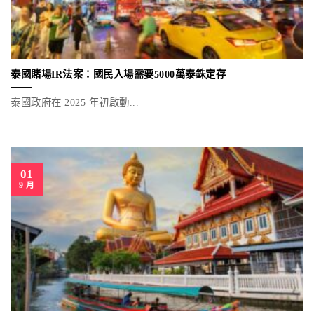
泰國賭場IR法案：國民入場需要5000萬泰銖定存
泰國政府在 2025 年初啟動...
01
9 月