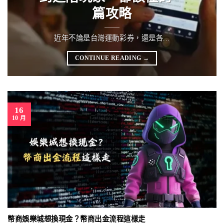
篇攻略
近年不論是台灣運動彩券，還是各...
CONTINUE READING
→
16
10 月
幣商娛樂城想換現金？幣商出金流程這樣走