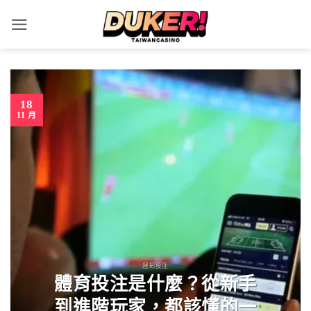
Skip
to
content
18
11 月
運彩投注
體育投注是什麼？從新手
到進階玩家，都該懂的一