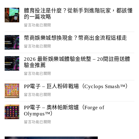
體育投注是什麼？從新手到進階玩家，都該懂
的一篇攻略
在
留言功能已關閉
〈體
幣商娛樂城想換現金？幣商出金流程這樣走
育
投
在
留言功能已關閉
注
〈幣
是
2026 最新娛樂城體驗金統整 – 20間註冊送體
商
什
驗金推薦
娛
麼？
樂
在
留言功能已關閉
從
城
〈2026
新
想
PP電子 – 巨人粉碎戰場（Cyclops Smash™）
最
手
換
新
在
留言功能已關閉
到
現
娛
〈PP
進
金？
樂
PP電子 – 奧林帕斯熔爐（Forge of
電
階
幣
城
Olympus™）
子
玩
商
體
–
在
留言功能已關閉
家，
出
驗
巨
〈PP
都
金
金
人
電
該
流
統