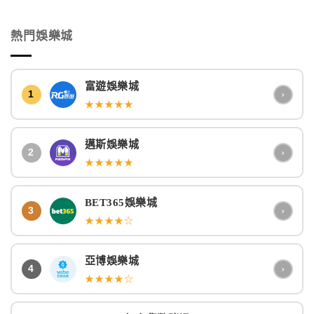
熱門娛樂城
富遊娛樂城
›
1
★★★★★
邁斯娛樂城
›
2
★★★★★
BET365娛樂城
›
3
★★★★☆
亞博娛樂城
›
4
★★★★☆