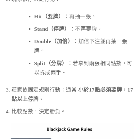
Hit（要牌）
：再抽一張。
Stand（停牌）
：不再要牌。
Double（加倍）
：加倍下注並再抽一張
牌。
Split（分牌）
：若拿到兩張相同點數，可
以拆成兩手。
莊家依固定規則行動：通常
小於17點必須要牌，17
點以上停牌
。
比較點數，決定勝負。