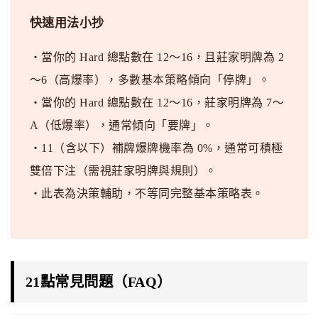
快速用法小抄
・當你的 Hard 總點數在 12～16，且莊家明牌為 2
～6（高爆率），多數基本策略傾向「停牌」。
・當你的 Hard 總點數在 12～16，莊家明牌為 7～
A（低爆率），通常傾向「要牌」。
・11（含以下）補牌爆牌機率為 0%，通常可積極
雙倍下注（需視莊家明牌與規則）。
・此表為決策輔助，不等同完整基本策略表。
21點常見問題（FAQ）