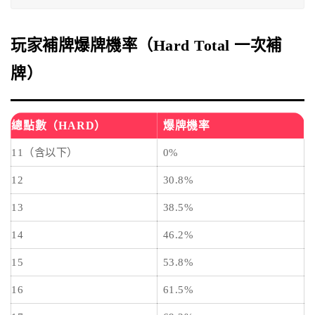
玩家補牌爆牌機率（Hard Total 一次補
牌）
總點數（HARD）
爆牌機率
11（含以下）
0%
12
30.8%
13
38.5%
14
46.2%
15
53.8%
16
61.5%