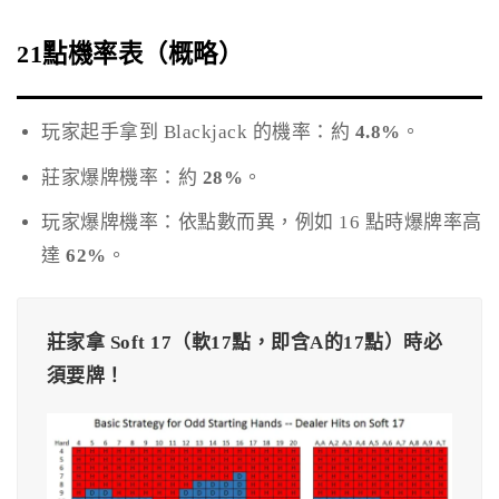
21點機率表（概略）
玩家起手拿到 Blackjack 的機率：約
4.8%
。
莊家爆牌機率：約
28%
。
玩家爆牌機率：依點數而異，例如 16 點時爆牌率高
達
62%
。
莊家拿 Soft 17（軟17點，即含A的17點）時必
須要牌！