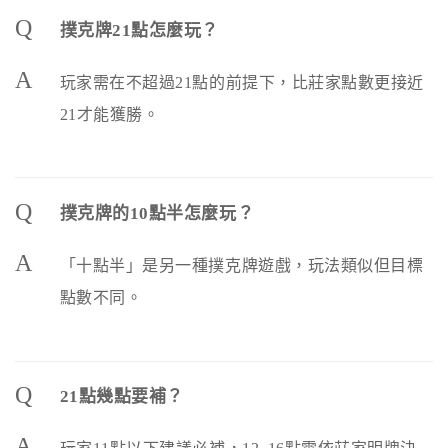
Q
撲克牌21點怎麼玩？
A
玩家需在不超過21點的前提下，比莊家點數更接近
21才能獲勝。
Q
撲克牌的10點半怎麼玩？
A
「十點半」是另一種撲克牌遊戲，玩法類似但目標
點數不同。
Q
21點幾點要補？
A