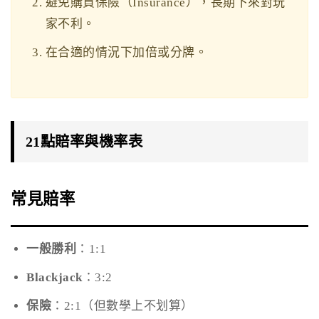
避免購買保險（Insurance），長期下來對玩
家不利。
在合適的情況下加倍或分牌。
21點賠率與機率表
常見賠率
一般勝利
：1:1
Blackjack
：3:2
保險
：2:1（但數學上不划算）