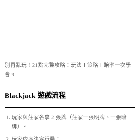
別再亂玩！21點完整攻略：玩法＋策略＋賠率一次學
會 9
Blackjack 遊戲流程
玩家與莊家各拿 2 張牌（莊家一張明牌、一張暗
牌）。
玩家依序決定行動：