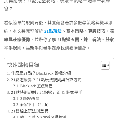
別再亂玩！21點完整攻略：玩法＋策略＋賠率一次學
會 7
看似簡單的規則背後，其實蘊含著許多數學策略與機率思
維。本文將完整解析
21點玩法
、基本策略、算牌技巧、賠
率與莊家優勢
，並帶你了解
21點過五關、線上玩法、莊家
平手規則
，讓新手與老手都能找到獲勝關鍵。
快速跳轉目錄
什麼是21點？Blackjack 遊戲介紹
21點怎麼算 ? 21點玩法規則與計算方式
Blackjack 遊戲流程
21點特別規則 : 21點過五關 & 莊家平手
21點過五關
莊家平手（Push）
21點線上玩法與差異
線上21點 VS 實體賭場差別