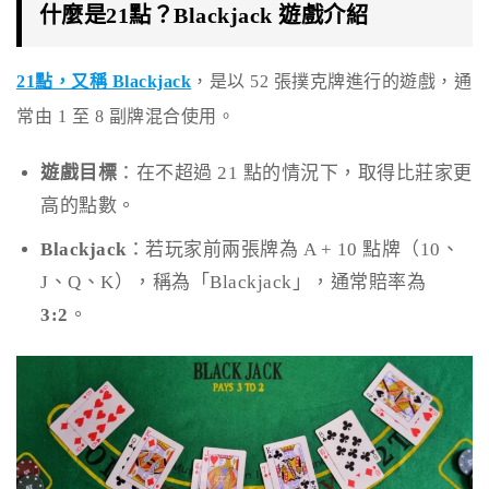
什麼是21點？Blackjack 遊戲介紹
21點，又稱 Blackjack
，是以 52 張撲克牌進行的遊戲，通
常由 1 至 8 副牌混合使用。
遊戲目標
：在不超過 21 點的情況下，取得比莊家更
高的點數。
Blackjack
：若玩家前兩張牌為 A + 10 點牌（10、
J、Q、K），稱為「Blackjack」，通常賠率為
3:2
。