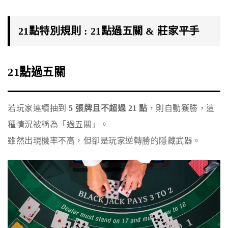
21點特別規則 : 21點過五關 & 莊家平手
21點過五關
若玩家連續抽到
5 張牌且不超過 21 點
，則自動獲勝，這
種情況被稱為「過五關」。
雖然出現機率不高，但卻是玩家逆轉勝的隱藏武器。