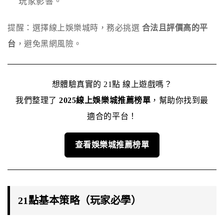
玩家影響。
提醒：選擇線上娛樂城時，務必挑選
合法且評價高的平
台
，避免黑網風險。
想體驗真實的 21點 線上遊戲嗎？
我們整理了
2025線上娛樂城推薦榜單
，幫助你找到最
適合的平台！
查看娛樂城推薦榜單
21點基本策略（玩家必學）