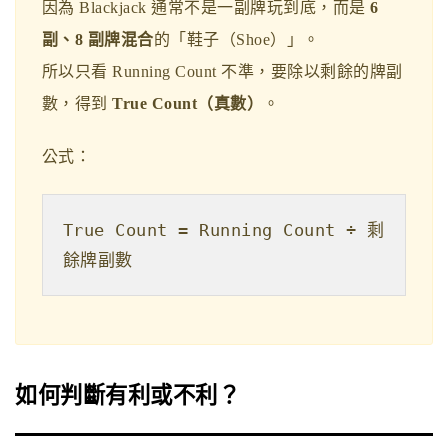
因為 Blackjack 通常不是一副牌玩到底，而是
6
副、8 副牌混合
的「鞋子（Shoe）」。
所以只看 Running Count 不準，要除以剩餘的牌副
數，得到
True Count（真數）
。
公式：
True Count = Running Count ÷ 剩
餘牌副數
如何判斷有利或不利？