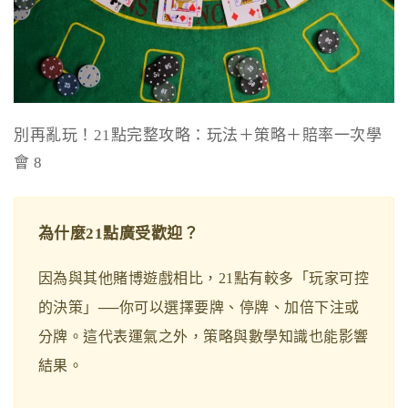
別再亂玩！21點完整攻略：玩法＋策略＋賠率一次學
會 8
為什麼21點廣受歡迎？
因為與其他賭博遊戲相比，21點有較多「玩家可控
的決策」──你可以選擇要牌、停牌、加倍下注或
分牌。這代表運氣之外，策略與數學知識也能影響
結果。