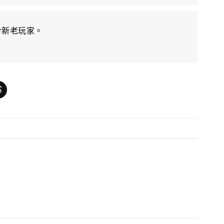
合新老玩家。