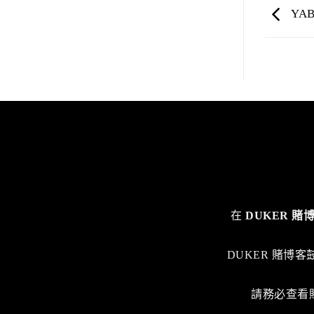
YA
在
DUKER 賭
DUKER 賭博
請務必查看