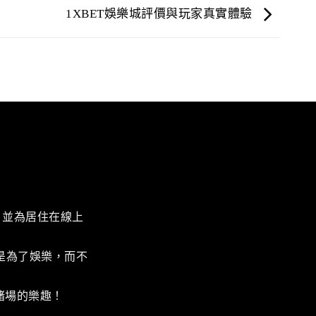
1XBET娛樂城評價與玩家真實體驗
 並為居住在線上
您是為了娛樂，而不
賭場的樂趣！