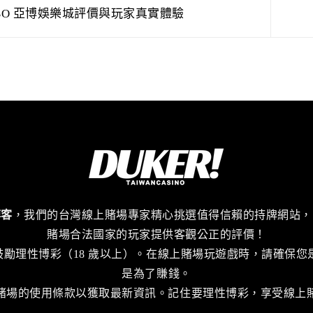
BO 亞博娛樂城評價與玩家真實體驗
博客
，我們的台灣線上賭場專家精心挑選值得信賴的持牌網站，
賭場合法國家的玩家提供客觀公正的評價！
客鼓勵理性博彩（18 歲以上）。在線上賭場玩遊戲時，請確保
是為了賺錢。
賭場的使用條款以獲取最新資訊。記住要理性博彩，享受線上