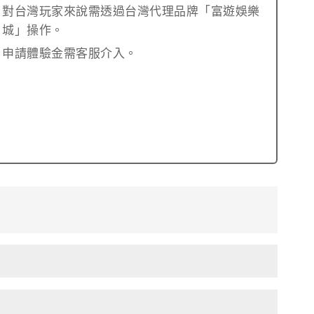
對台灣玩家來說需透過台灣代理品牌「富遊娛樂
城」操作。
申請體驗金需客服介入。