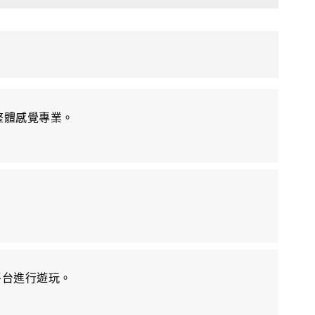
整體感覺專業。
。
平台進行遊玩。