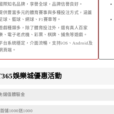
國際知名品牌，享譽全球，品牌信譽良好。
提供豐富多元的體育賽事與多種投注方式，涵蓋
足球、籃球、網球、F1賽車等。
遊戲種類多，除了體育投注外，還有真人百家
樂、電子老虎機、彩票、棋牌、捕魚等遊戲。
平台系統穩定，介面流暢，支持iOS、Android及
網頁端。
T365娛樂城優惠活動
元免儲值體驗金
儲1000送1000