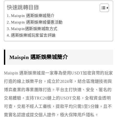
快速跳轉目錄
Maispin 邁斯娛樂城簡介
Maispin 邁斯娛樂城優惠活動
Maispin邁斯娛樂城款方式
邁斯娛樂城玩家留言評論
Maispin 邁斯娛樂城簡介
Maispin 邁斯娛樂城是一家專為使用USDT加密貨幣的玩家
打造的線上娛樂平台，成立於2024年，結合區塊鏈技術與
博弈產業的專業團隊打造。平台主打快速、安全、匿名的
交易體驗，支持TRC20鏈上的USDT交易，全程資金透明
可查，交易不經人工審核，提款平均只需3至5分鐘，且不
需實名認證或提交個人證件，極大保障用戶隱私。