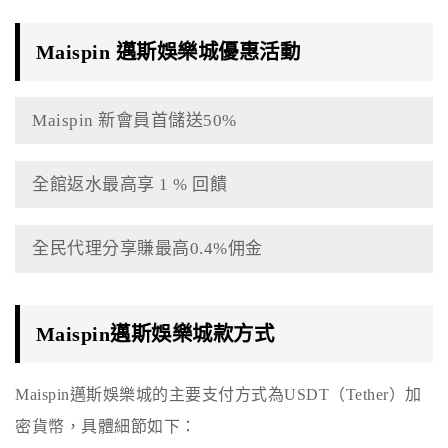
Maispin 邁斯娛樂城優惠活動
Maispin 新會員首儲送50%
全館返水最高享 1 % 回饋
全民代理分享賺最高0.4%佣金
Maispin邁斯娛樂城款方式
Maispin邁斯娛樂城的主要支付方式為USDT（Tether）加
密貨幣，具體細節如下：