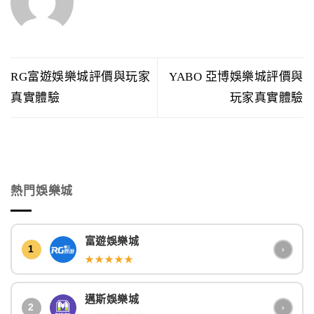
RG富遊娛樂城評價與玩家
YABO 亞博娛樂城評價與
真實體驗
玩家真實體驗
熱門娛樂城
富遊娛樂城
›
1
★★★★★
邁斯娛樂城
›
2