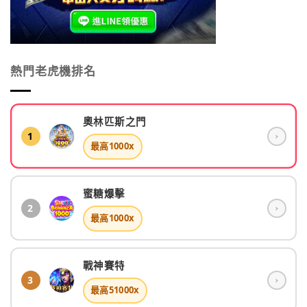
推
中
薦〉
中
熱門老虎機排名
奧林匹斯之門
1
›
最高
1000x
蜜糖爆擊
2
›
最高
1000x
戰神賽特
3
›
最高
51000x