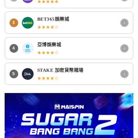
★★★★★
BET365娛樂城
›
3
★★★★☆
亞博娛樂城
›
4
★★★★☆
STAKE 加密貨幣賭場
›
5
★★★★☆