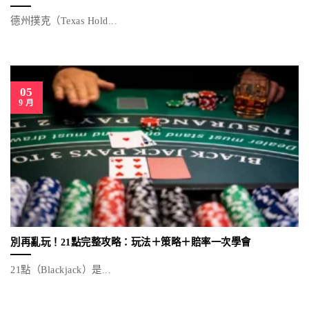
德州撲克（Texas Hold...
05
9 月
別再亂玩！21點完整攻略：玩法＋策略＋賠率一次學會
21點（Blackjack）是...