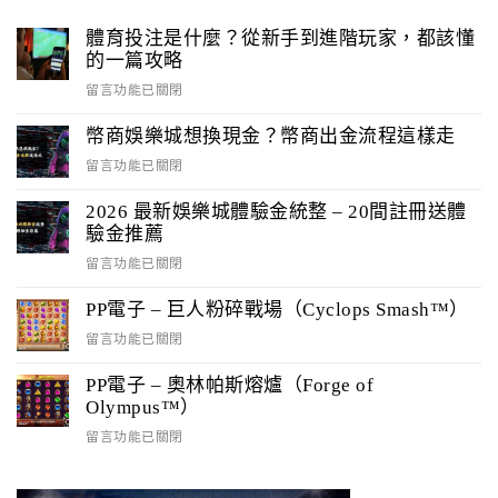
體育投注是什麼？從新手到進階玩家，都該懂
的一篇攻略
在
留言功能已關閉
〈體
幣商娛樂城想換現金？幣商出金流程這樣走
育
投
在
留言功能已關閉
注
〈幣
是
2026 最新娛樂城體驗金統整 – 20間註冊送體
商
什
驗金推薦
娛
麼？
樂
在
留言功能已關閉
從
城
〈2026
新
想
PP電子 – 巨人粉碎戰場（Cyclops Smash™）
最
手
換
新
在
留言功能已關閉
到
現
娛
〈PP
進
金？
樂
PP電子 – 奧林帕斯熔爐（Forge of
電
階
幣
城
Olympus™）
子
玩
商
體
–
在
留言功能已關閉
家，
出
驗
巨
〈PP
都
金
金
人
電
該
流
統