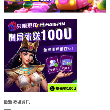
最新賭場資訊